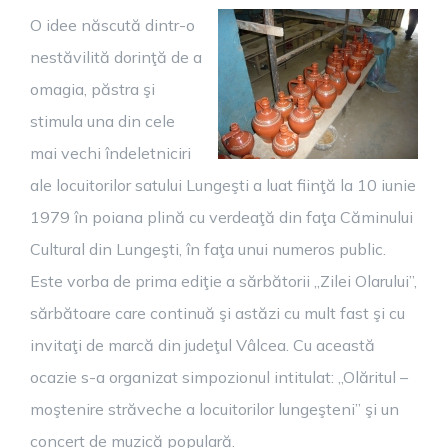
O idee născută dintr-o
nestăvilită dorinţă de a
omagia, păstra şi
stimula una din cele
mai vechi îndeletniciri
ale locuitorilor satului Lungeşti a luat fiinţă la 10 iunie
1979 în poiana plină cu verdeaţă din faţa Căminului
Cultural din Lungeşti, în faţa unui numeros public.
Este vorba de prima ediţie a sărbătorii „Zilei Olarului”,
sărbătoare care continuă şi astăzi cu mult fast şi cu
invitaţi de marcă din judeţul Vâlcea. Cu această
ocazie s-a organizat simpozionul intitulat: „Olăritul –
moştenire străveche a locuitorilor lungeşteni” şi un
concert de muzică populară.