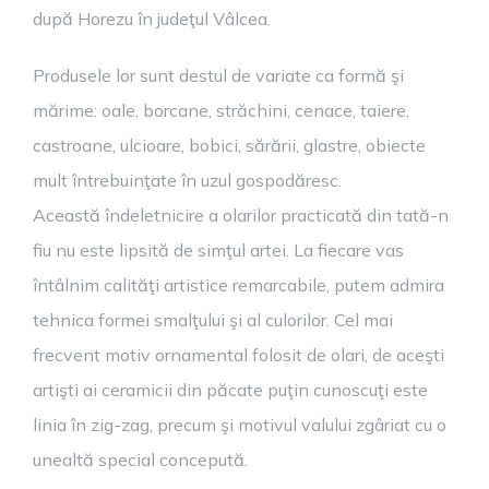
după Horezu în judeţul Vâlcea.
Produsele lor sunt destul de variate ca formă şi
mărime: oale, borcane, străchini, cenace, taiere,
castroane, ulcioare, bobici, sărării, glastre, obiecte
mult întrebuinţate în uzul gospodăresc.
Această îndeletnicire a olarilor practicată din tată-n
fiu nu este lipsită de simţul artei. La fiecare vas
întâlnim calităţi artistice remarcabile, putem admira
tehnica formei smalţului şi al culorilor. Cel mai
frecvent motiv ornamental folosit de olari, de aceşti
artişti ai ceramicii din păcate puţin cunoscuţi este
linia în zig-zag, precum şi motivul valului zgâriat cu o
unealtă special concepută.