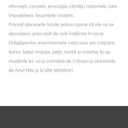
olteneşti, covoare, prosoape, cămăşi naţionale, care
împodobesc locuinţele noastre.
Privind obiceiurile locale putem spune că ele nu se
deosebesc prea mult de cele întâlnite în zona
Drăgăşanilor: evenimentele vieţii unui om (naştere,
botez, luatul moţului, peţit, nuntă şi moarte) îşi au
ritualurile lor, ca şi colindele de Crăciun şi obiceiurile
de Anul Nou şi la alte sărbători.