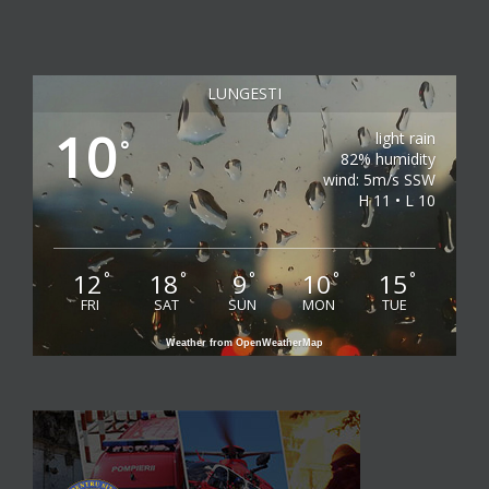
LUNGESTI
10
light rain
°
82% humidity
wind: 5m/s SSW
H 11 • L 10
12
18
9
10
15
°
°
°
°
°
FRI
SAT
SUN
MON
TUE
Weather from OpenWeatherMap