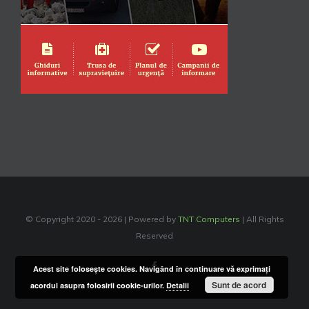
© Copyright 2020 -
2026 | Powered by
TNT Computers
| All Rights
Reserved
Facebook
Acest site foloseşte cookies. Navigând în continuare vă exprimaţi
Sunt de acord
acordul asupra folosirii cookie-urilor.
Detalii