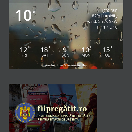
10
light rain
°
82% humidity
wind: 5m/s SSW
H 11 • L 10
12
18
9
10
15
°
°
°
°
°
FRI
SAT
SUN
MON
TUE
Weather from OpenWeatherMap