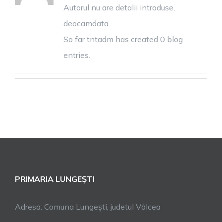
Autorul nu are detalii introduse,
deocamdata.
So far tntadm has created 0 blog
entries.
PRIMARIA LUNGEŞTI
Adresa: Comuna Lungești, judetul Vâlcea