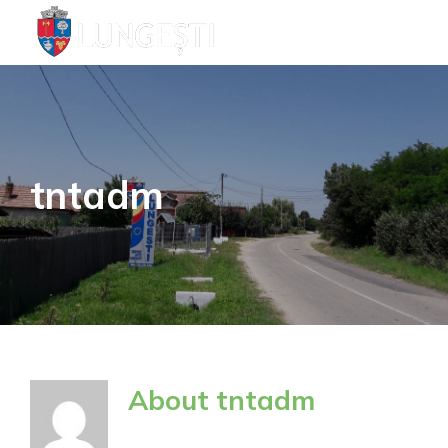
Skip
to
content
tntadm
About
tntadm