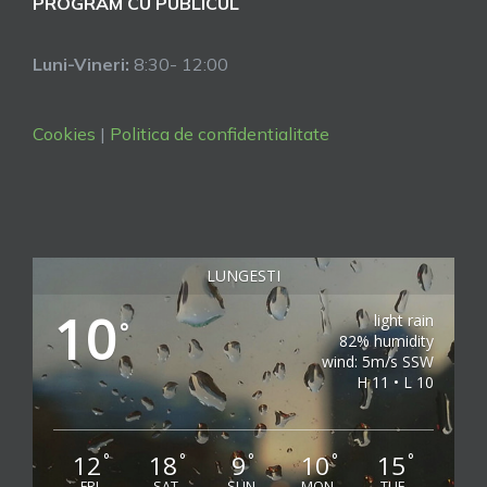
PROGRAM CU PUBLICUL
Luni-Vineri:
8:30- 12:00
Cookies
|
Politica de confidentialitate
LUNGESTI
10
light rain
°
82% humidity
wind: 5m/s SSW
H 11 • L 10
12
18
9
10
15
°
°
°
°
°
FRI
SAT
SUN
MON
TUE