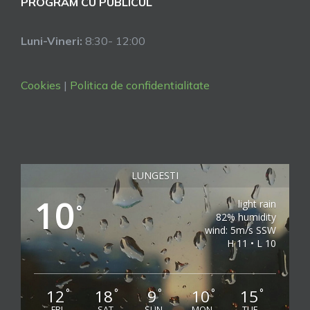
PROGRAM CU PUBLICUL
Luni-Vineri:
8:30- 12:00
Cookies
|
Politica de confidentialitate
LUNGESTI
10
light rain
°
82% humidity
wind: 5m/s SSW
H 11 • L 10
12
18
9
10
15
°
°
°
°
°
FRI
SAT
SUN
MON
TUE