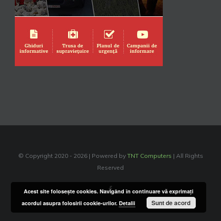
© Copyright 2020 -
2026 | Powered by
TNT Computers
| All Rights
Reserved
Facebook
Acest site foloseşte cookies. Navigând în continuare vă exprimaţi
Sunt de acord
acordul asupra folosirii cookie-urilor.
Detalii