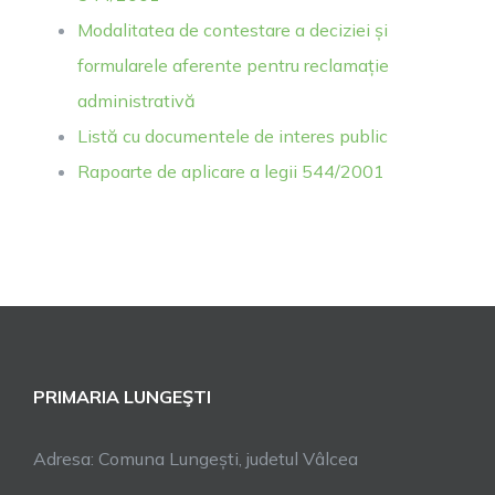
Modalitatea de contestare a deciziei și
formularele aferente pentru reclamație
administrativă
Listă cu documentele de interes public
Rapoarte de aplicare a legii 544/2001
PRIMARIA LUNGEŞTI
Adresa: Comuna Lungești, judetul Vâlcea