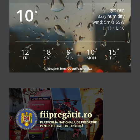
10
light rain
°
82% humidity
wind: 5m/s SSW
H 11 • L 10
12
18
9
10
15
°
°
°
°
°
FRI
SAT
SUN
MON
TUE
Weather from OpenWeatherMap