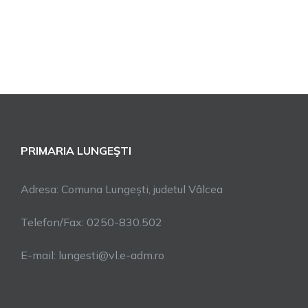
PRIMARIA LUNGEŞTI
Adresa: Comuna Lungești, judetul Vâlcea
Telefon/Fax: 0250-830.502
E-mail: lungesti@vl.e-adm.ro