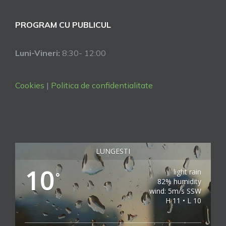
PROGRAM CU PUBLICUL
Luni-Vineri:
8:30- 12:00
Cookies
|
Politica de confidentialitate
LUNGESTI
10
light rain
°
82% humidity
wind: 5m/s SSW
H 11 • L 10