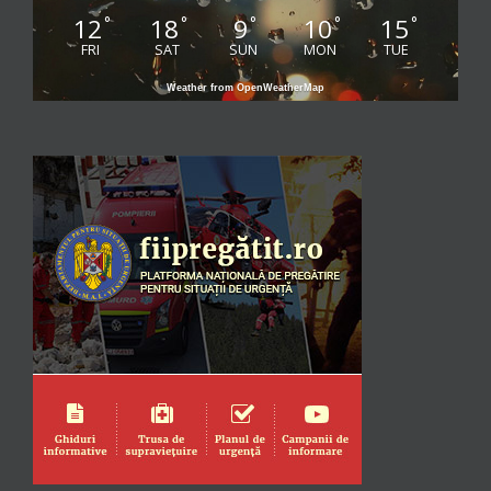
12
18
9
10
15
°
°
°
°
°
FRI
SAT
SUN
MON
TUE
Weather from OpenWeatherMap