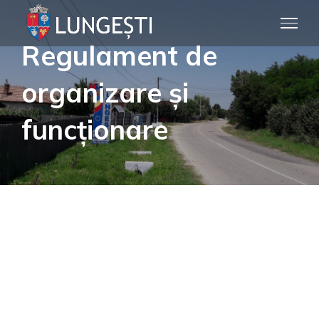
Skip
to
Regulament de
content
organizare și
funcționare