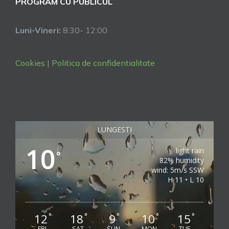
PROGRAM CU PUBLICUL
Luni-Vineri:
8:30- 12:00
Cookies
|
Politica de confidentialitate
LUNGESTI
10
light rain
°
82% humidity
wind: 5m/s SSW
H 11 • L 10
12
18
9
10
15
°
°
°
°
°
FRI
SAT
SUN
MON
TUE