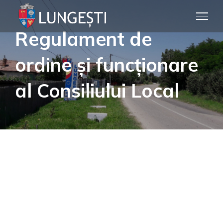
Skip
to
Regulament de
content
ordine și funcționare
al Consiliului Local