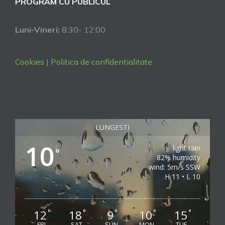
PROGRAM CU PUBLICUL
Luni-Vineri:
8:30- 12:00
Cookies
|
Politica de confidentialitate
LUNGESTI
10
light rain
°
82% humidity
wind: 5m/s SSW
H 11 • L 10
12
18
9
10
15
°
°
°
°
°
FRI
SAT
SUN
MON
TUE