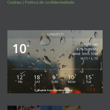
Cookies
|
Politica de confidentialitate
LUNGESTI
10
light rain
°
82% humidity
wind: 5m/s SSW
H 11 • L 10
12
18
9
10
15
°
°
°
°
°
FRI
SAT
SUN
MON
TUE
Weather from OpenWeatherMap