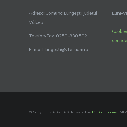
Adresa: Comuna Lungești, judetul
Luni-Vi
Vâlcea
Cookie
Telefon/Fax: 0250-830.502
confide
E-mail: lungesti@vl.e-adm.ro
© Copyright 2020 -
2026 | Powered by
TNT Computers
| All 