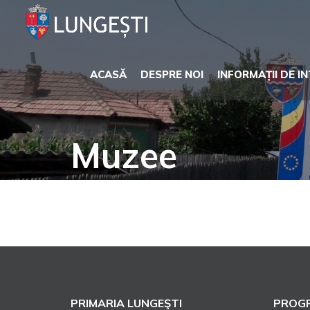
Skip
to
content
ACASĂ
DESPRE NOI
INFORMAȚII DE I
Muzee
PRIMARIA LUNGEŞTI
PROGR