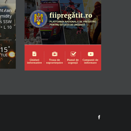
ght rain
midity
/s SSW
 • L 10
15
°
TUE
Facebook