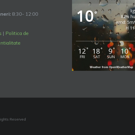
10
li
°
neri:
8:30- 12:00
82% hu
wind: 5m
H 11
s
|
Politica de
ntialitate
12
18
9
10
°
°
°
°
FRI
SAT
SUN
MON
Weather from OpenWeatherMap
Rights Reserved